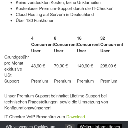
Keine versteckten Kosten, keine Unklarheiten
Kostenloser Premium-Support durch die IT-Checker
Cloud Hosting auf Servern in Deutschland
Über 180 Funktionen
4
8
16
32
Concurrent
Concurrent
Concurrent
Concurrent
User
User
User
User
Grundgebühr
pro Monat
48,90 €
79,90 €
149,90 €
298,00 €
exklusive
USt.
Support
Premium
Premium
Premium
Premium
Unser Premium Support beinhaltet Lifetime Support bei
technischen Fragestellungen, sowie die Umsetzung von
Konfigurationswünschen!
IT-Checker VoIP Broschüre zum
Download
Wir verwenden Cookies, um
Ok
Weitere Informationen